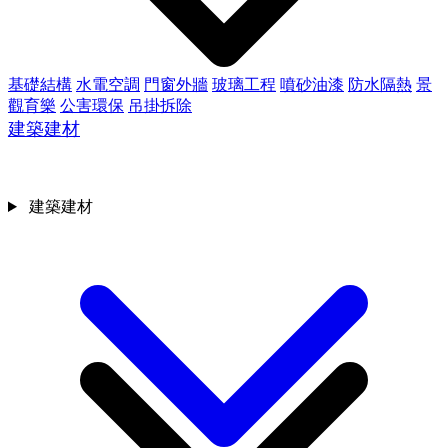
基礎結構
水電空調
門窗外牆
玻璃工程
噴砂油漆
防水隔熱
景
觀育樂
公害環保
吊掛拆除
建築建材
建築建材