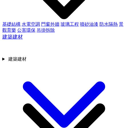
基礎結構
水電空調
門窗外牆
玻璃工程
噴砂油漆
防水隔熱
景
觀育樂
公害環保
吊掛拆除
建築建材
建築建材