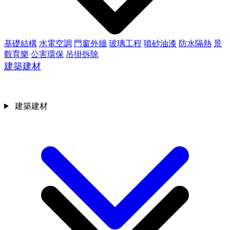
基礎結構
水電空調
門窗外牆
玻璃工程
噴砂油漆
防水隔熱
景
觀育樂
公害環保
吊掛拆除
建築建材
建築建材