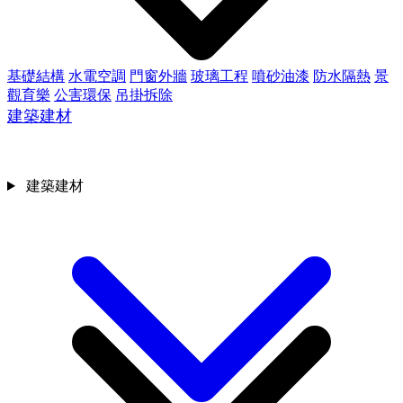
基礎結構
水電空調
門窗外牆
玻璃工程
噴砂油漆
防水隔熱
景
觀育樂
公害環保
吊掛拆除
建築建材
建築建材