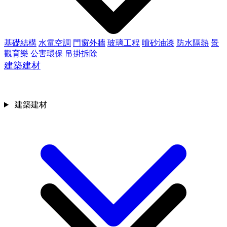
基礎結構
水電空調
門窗外牆
玻璃工程
噴砂油漆
防水隔熱
景
觀育樂
公害環保
吊掛拆除
建築建材
建築建材