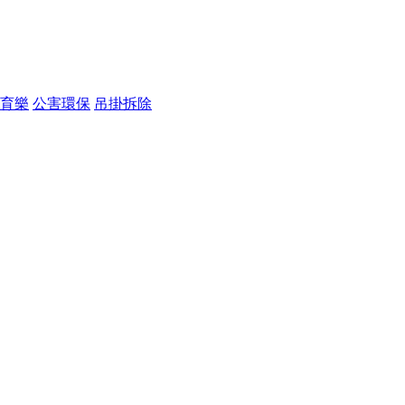
育樂
公害環保
吊掛拆除