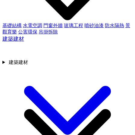
基礎結構
水電空調
門窗外牆
玻璃工程
噴砂油漆
防水隔熱
景
觀育樂
公害環保
吊掛拆除
建築建材
建築建材