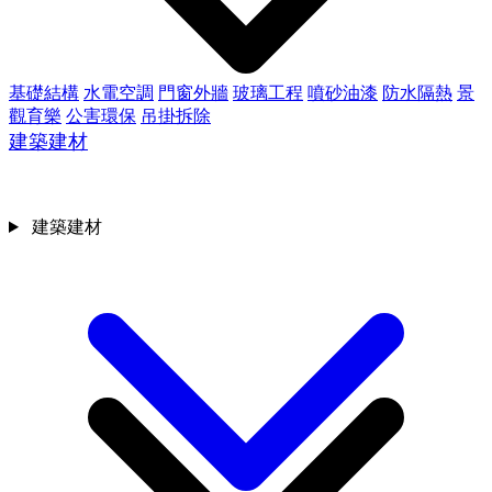
基礎結構
水電空調
門窗外牆
玻璃工程
噴砂油漆
防水隔熱
景
觀育樂
公害環保
吊掛拆除
建築建材
建築建材