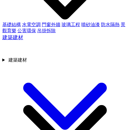
基礎結構
水電空調
門窗外牆
玻璃工程
噴砂油漆
防水隔熱
景
觀育樂
公害環保
吊掛拆除
建築建材
建築建材