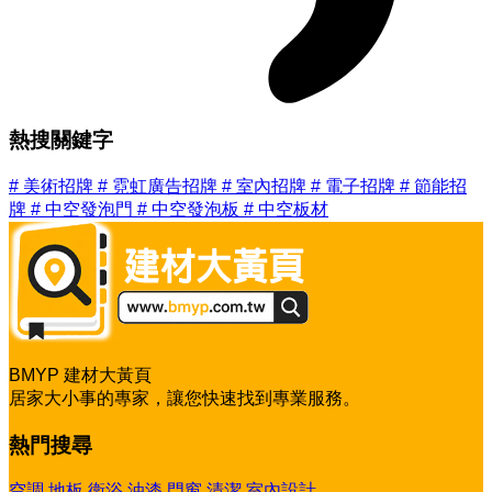
熱搜關鍵字
#
美術招牌
#
霓虹廣告招牌
#
室內招牌
#
電子招牌
#
節能招
牌
#
中空發泡門
#
中空發泡板
#
中空板材
BMYP 建材大黃頁
居家大小事的專家，讓您快速找到專業服務。
熱門搜尋
空調
地板
衛浴
油漆
門窗
清潔
室內設計