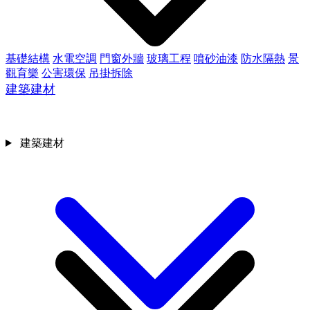
基礎結構
水電空調
門窗外牆
玻璃工程
噴砂油漆
防水隔熱
景
觀育樂
公害環保
吊掛拆除
建築建材
建築建材