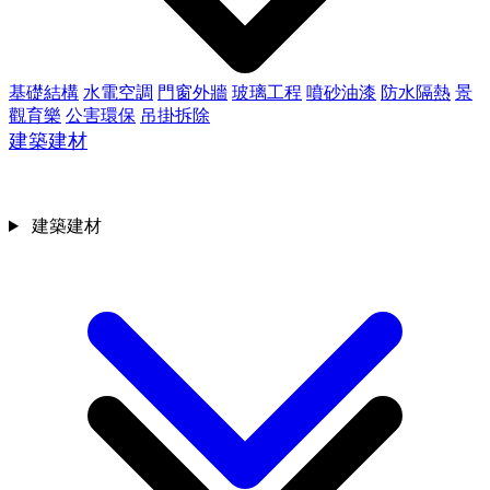
基礎結構
水電空調
門窗外牆
玻璃工程
噴砂油漆
防水隔熱
景
觀育樂
公害環保
吊掛拆除
建築建材
建築建材