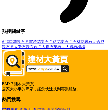
熱搜關鍵字
#
進口花崗石
#
窯燒花崗石
#
仿花崗石
#
石材花崗石
#
合成
崗石
#
人造石洗衣台
#
人造石英石
#
人造石櫃檯
BMYP 建材大黃頁
居家大小事的專家，讓您快速找到專業服務。
熱門搜尋
空調
地板
衛浴
油漆
門窗
清潔
室內設計