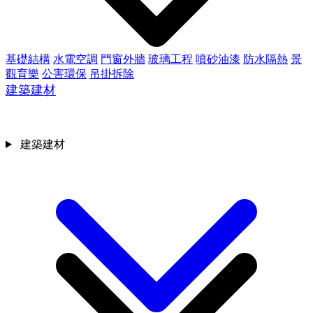
基礎結構
水電空調
門窗外牆
玻璃工程
噴砂油漆
防水隔熱
景
觀育樂
公害環保
吊掛拆除
建築建材
建築建材