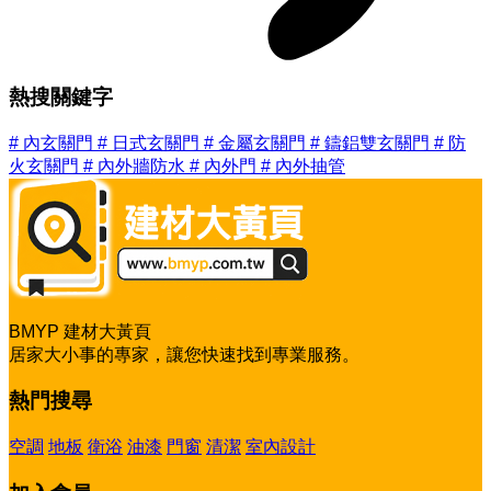
熱搜關鍵字
#
內玄關門
#
日式玄關門
#
金屬玄關門
#
鑄鋁雙玄關門
#
防
火玄關門
#
內外牆防水
#
內外門
#
內外抽管
BMYP 建材大黃頁
居家大小事的專家，讓您快速找到專業服務。
熱門搜尋
空調
地板
衛浴
油漆
門窗
清潔
室內設計