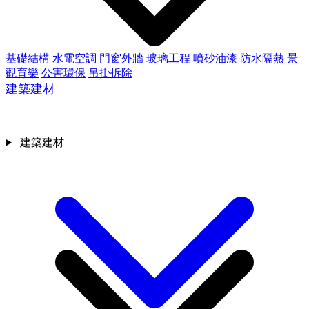
基礎結構
水電空調
門窗外牆
玻璃工程
噴砂油漆
防水隔熱
景
觀育樂
公害環保
吊掛拆除
建築建材
建築建材