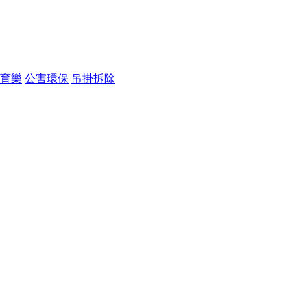
育樂
公害環保
吊掛拆除