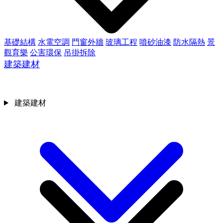
基礎結構
水電空調
門窗外牆
玻璃工程
噴砂油漆
防水隔熱
景
觀育樂
公害環保
吊掛拆除
建築建材
建築建材