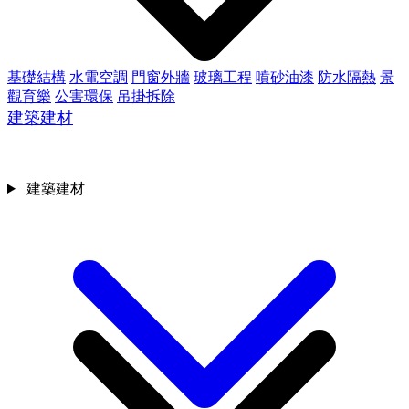
基礎結構
水電空調
門窗外牆
玻璃工程
噴砂油漆
防水隔熱
景
觀育樂
公害環保
吊掛拆除
建築建材
建築建材