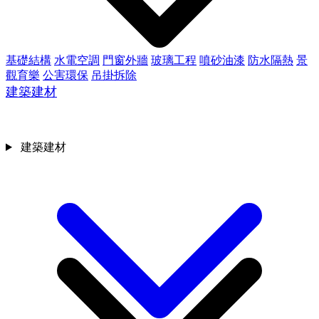
基礎結構
水電空調
門窗外牆
玻璃工程
噴砂油漆
防水隔熱
景
觀育樂
公害環保
吊掛拆除
建築建材
建築建材