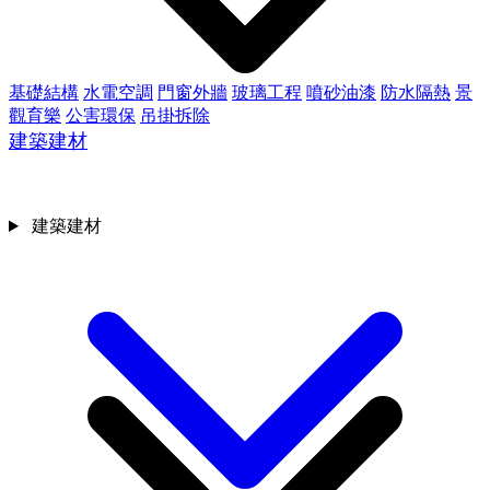
基礎結構
水電空調
門窗外牆
玻璃工程
噴砂油漆
防水隔熱
景
觀育樂
公害環保
吊掛拆除
建築建材
建築建材