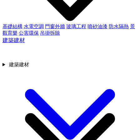
基礎結構
水電空調
門窗外牆
玻璃工程
噴砂油漆
防水隔熱
景
觀育樂
公害環保
吊掛拆除
建築建材
建築建材