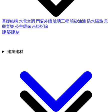
基礎結構
水電空調
門窗外牆
玻璃工程
噴砂油漆
防水隔熱
景
觀育樂
公害環保
吊掛拆除
建築建材
建築建材