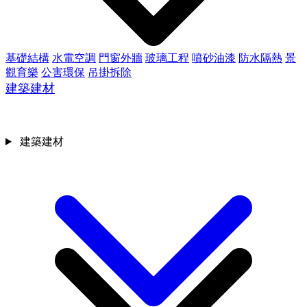
基礎結構
水電空調
門窗外牆
玻璃工程
噴砂油漆
防水隔熱
景
觀育樂
公害環保
吊掛拆除
建築建材
建築建材