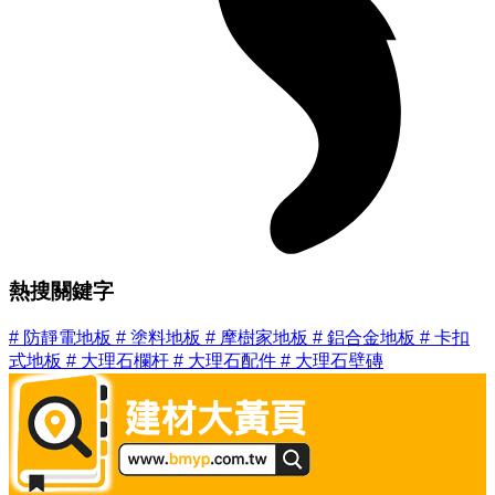
熱搜關鍵字
#
防靜電地板
#
塗料地板
#
摩樹家地板
#
鋁合金地板
#
卡扣
式地板
#
大理石欄杆
#
大理石配件
#
大理石壁磚