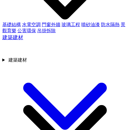
基礎結構
水電空調
門窗外牆
玻璃工程
噴砂油漆
防水隔熱
景
觀育樂
公害環保
吊掛拆除
建築建材
建築建材