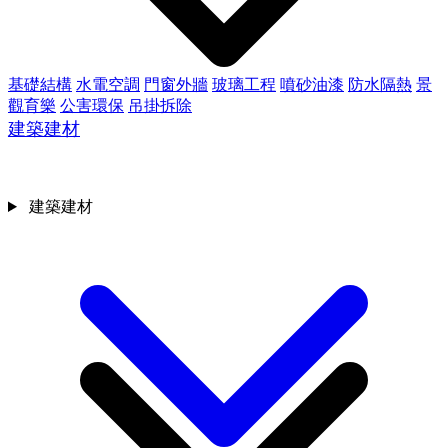
基礎結構
水電空調
門窗外牆
玻璃工程
噴砂油漆
防水隔熱
景
觀育樂
公害環保
吊掛拆除
建築建材
建築建材