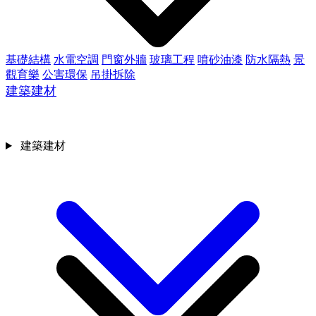
基礎結構
水電空調
門窗外牆
玻璃工程
噴砂油漆
防水隔熱
景
觀育樂
公害環保
吊掛拆除
建築建材
建築建材