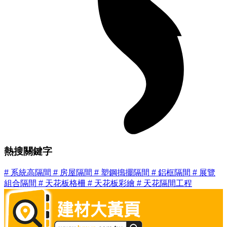
熱搜關鍵字
#
系統高隔間
#
房屋隔間
#
塑鋼搗擺隔間
#
鋁框隔間
#
展覽
組合隔間
#
天花板格柵
#
天花板彩繪
#
天花隔間工程