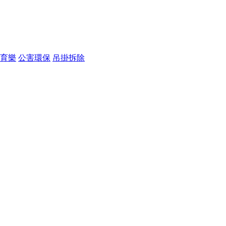
育樂
公害環保
吊掛拆除