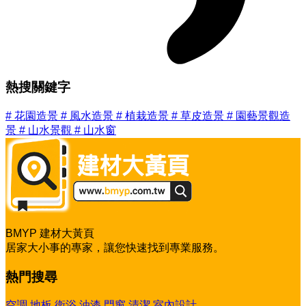
熱搜關鍵字
#
花園造景
#
風水造景
#
植栽造景
#
草皮造景
#
園藝景觀造
景
#
山水景觀
#
山水窗
BMYP 建材大黃頁
居家大小事的專家，讓您快速找到專業服務。
熱門搜尋
空調
地板
衛浴
油漆
門窗
清潔
室內設計