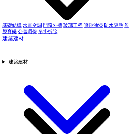
基礎結構
水電空調
門窗外牆
玻璃工程
噴砂油漆
防水隔熱
景
觀育樂
公害環保
吊掛拆除
建築建材
建築建材