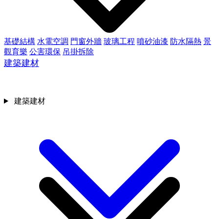
基礎結構
水電空調
門窗外牆
玻璃工程
噴砂油漆
防水隔熱
景
觀育樂
公害環保
吊掛拆除
建築建材
建築建材