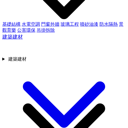
基礎結構
水電空調
門窗外牆
玻璃工程
噴砂油漆
防水隔熱
景
觀育樂
公害環保
吊掛拆除
建築建材
建築建材