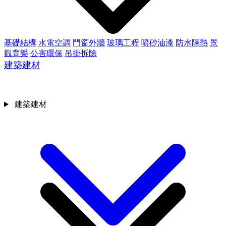
基礎結構
水電空調
門窗外牆
玻璃工程
噴砂油漆
防水隔熱
景
觀育樂
公害環保
吊掛拆除
建築建材
建築建材