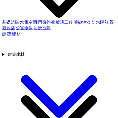
基礎結構
水電空調
門窗外牆
玻璃工程
噴砂油漆
防水隔熱
景
觀育樂
公害環保
吊掛拆除
建築建材
建築建材