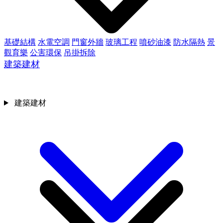
基礎結構
水電空調
門窗外牆
玻璃工程
噴砂油漆
防水隔熱
景
觀育樂
公害環保
吊掛拆除
建築建材
建築建材