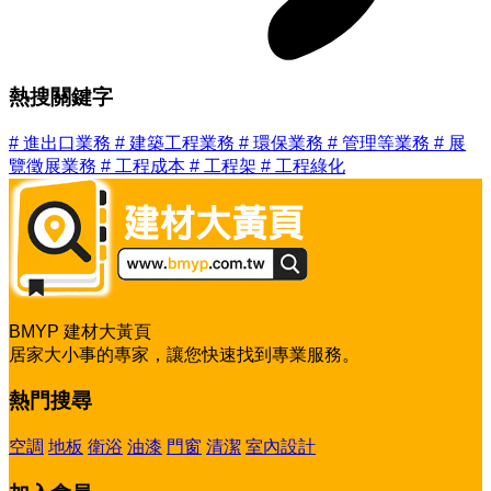
熱搜關鍵字
#
進出口業務
#
建築工程業務
#
環保業務
#
管理等業務
#
展
覽徵展業務
#
工程成本
#
工程架
#
工程綠化
BMYP 建材大黃頁
居家大小事的專家，讓您快速找到專業服務。
熱門搜尋
空調
地板
衛浴
油漆
門窗
清潔
室內設計