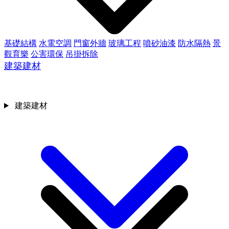
基礎結構
水電空調
門窗外牆
玻璃工程
噴砂油漆
防水隔熱
景
觀育樂
公害環保
吊掛拆除
建築建材
建築建材