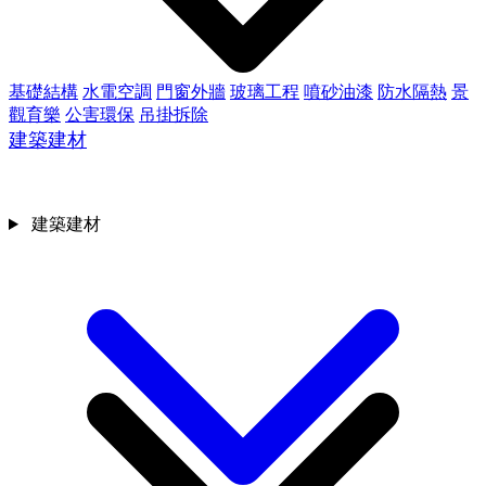
基礎結構
水電空調
門窗外牆
玻璃工程
噴砂油漆
防水隔熱
景
觀育樂
公害環保
吊掛拆除
建築建材
建築建材