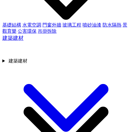
基礎結構
水電空調
門窗外牆
玻璃工程
噴砂油漆
防水隔熱
景
觀育樂
公害環保
吊掛拆除
建築建材
建築建材