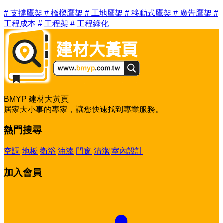
#
支撐鷹架
#
橋樑鷹架
#
工地鷹架
#
移動式鷹架
#
廣告鷹架
#
工程成本
#
工程架
#
工程綠化
BMYP 建材大黃頁
居家大小事的專家，讓您快速找到專業服務。
熱門搜尋
空調
地板
衛浴
油漆
門窗
清潔
室內設計
加入會員