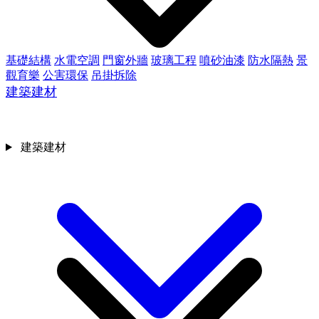
基礎結構
水電空調
門窗外牆
玻璃工程
噴砂油漆
防水隔熱
景
觀育樂
公害環保
吊掛拆除
建築建材
建築建材