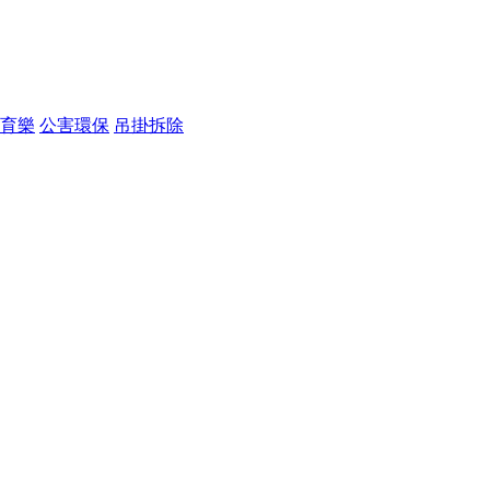
育樂
公害環保
吊掛拆除