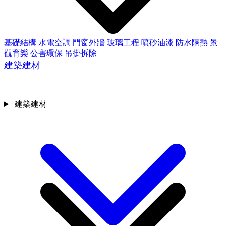
基礎結構
水電空調
門窗外牆
玻璃工程
噴砂油漆
防水隔熱
景
觀育樂
公害環保
吊掛拆除
建築建材
建築建材