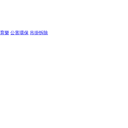
育樂
公害環保
吊掛拆除