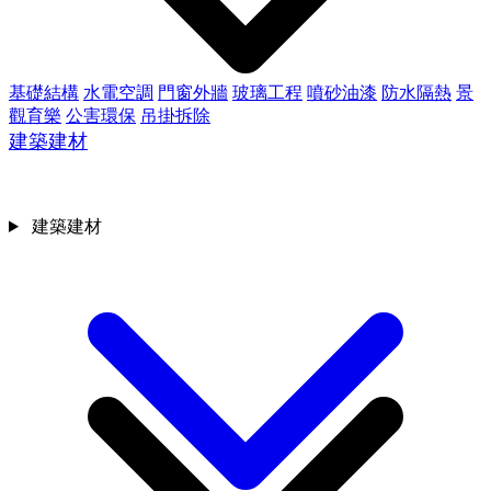
基礎結構
水電空調
門窗外牆
玻璃工程
噴砂油漆
防水隔熱
景
觀育樂
公害環保
吊掛拆除
建築建材
建築建材