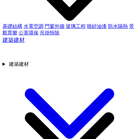
基礎結構
水電空調
門窗外牆
玻璃工程
噴砂油漆
防水隔熱
景
觀育樂
公害環保
吊掛拆除
建築建材
建築建材