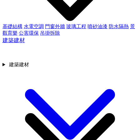
基礎結構
水電空調
門窗外牆
玻璃工程
噴砂油漆
防水隔熱
景
觀育樂
公害環保
吊掛拆除
建築建材
建築建材