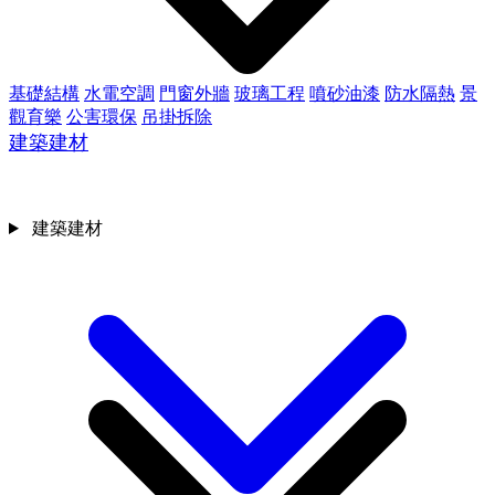
基礎結構
水電空調
門窗外牆
玻璃工程
噴砂油漆
防水隔熱
景
觀育樂
公害環保
吊掛拆除
建築建材
建築建材