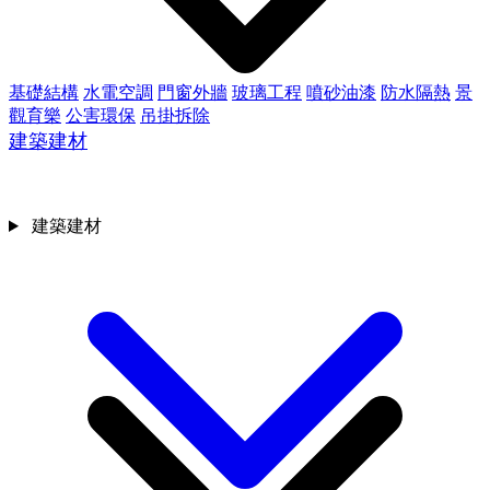
基礎結構
水電空調
門窗外牆
玻璃工程
噴砂油漆
防水隔熱
景
觀育樂
公害環保
吊掛拆除
建築建材
建築建材