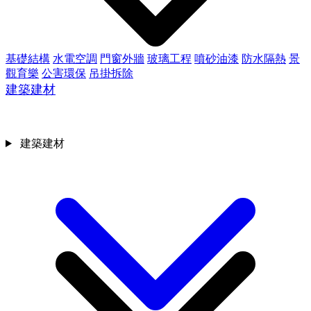
基礎結構
水電空調
門窗外牆
玻璃工程
噴砂油漆
防水隔熱
景
觀育樂
公害環保
吊掛拆除
建築建材
建築建材