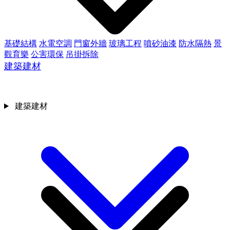
基礎結構
水電空調
門窗外牆
玻璃工程
噴砂油漆
防水隔熱
景
觀育樂
公害環保
吊掛拆除
建築建材
建築建材