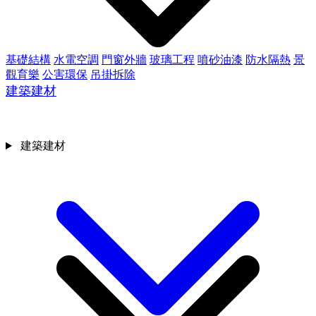
基礎結構
水電空調
門窗外牆
玻璃工程
噴砂油漆
防水隔熱
景
觀育樂
公害環保
吊掛拆除
建築建材
建築建材