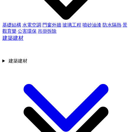
基礎結構
水電空調
門窗外牆
玻璃工程
噴砂油漆
防水隔熱
景
觀育樂
公害環保
吊掛拆除
建築建材
建築建材