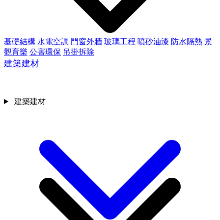
基礎結構
水電空調
門窗外牆
玻璃工程
噴砂油漆
防水隔熱
景
觀育樂
公害環保
吊掛拆除
建築建材
建築建材