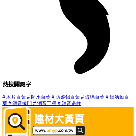
熱搜關鍵字
#
木片百葉
#
防水百葉
#
防颱鋁百葉
#
玻璃百葉
#
鋁活動百
葉
#
消音捲門
#
消音工程
#
消音邊柱