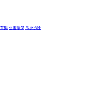
育樂
公害環保
吊掛拆除