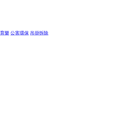
育樂
公害環保
吊掛拆除